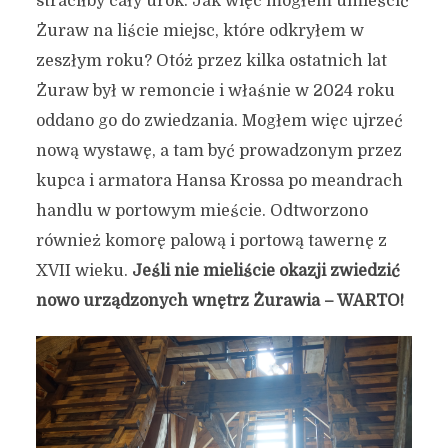
straciłby cały urok. Jak więc mogłem umieścić
Żuraw na liście miejsc, które odkryłem w
zeszłym roku? Otóż przez kilka ostatnich lat
Żuraw był w remoncie i właśnie w 2024 roku
oddano go do zwiedzania. Mogłem więc ujrzeć
nową wystawę, a tam być prowadzonym przez
kupca i armatora Hansa Krossa po meandrach
handlu w portowym mieście. Odtworzono
również komorę palową i portową tawernę z
XVII wieku.
Jeśli nie mieliście okazji zwiedzić
nowo urządzonych wnętrz Żurawia – WARTO!