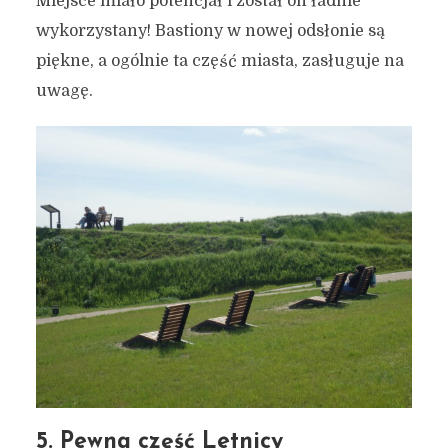
Miejsce miało potencjał i został on ładnie
wykorzystany! Bastiony w nowej odsłonie są
piękne, a ogólnie ta część miasta, zasługuje na
uwagę.
7 NAJPIĘKNIEJSZYCH
miejsc w Gdańsku, które
odkryłem w 2024 roku! #1
5 stycznia 2025
5 min czytania
Autor:
Kamil Sulewski
5. Pewna część Letnicy