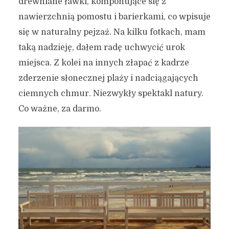
drewniane ławki, komponujące się z
nawierzchnią pomostu i barierkami, co wpisuje
się w naturalny pejzaż. Na kilku fotkach, mam
taką nadzieję, dałem radę uchwycić urok
miejsca. Z kolei na innych złapać z kadrze
zderzenie słonecznej plaży i nadciągających
ciemnych chmur. Niezwykły spektakl natury.
Co ważne, za darmo.
Z Brzeźna do Oliwy –
między plażą i wzgórzami