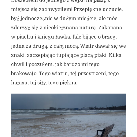
Doszedłem do jednego z wejść na
plażę
z
miejsca się zachwyciłem! Przepiękne uczucie,
być jednocześnie w dużym mieście, ale móc
zderzyć się z nieokiełznaną naturą. Zakopana
w piachu i śniegu ławka, fale bijące o brzeg,
jedna za drugą, z całą mocą. Wiatr dawał się we
znaki, zaczepiając tuptające plażą ptaki. Kilka
chwil i poczułem, jak bardzo mi tego
brakowało. Tego wiatru, tej przestrzeni, tego
hałasu, tej siły, tego piękna.