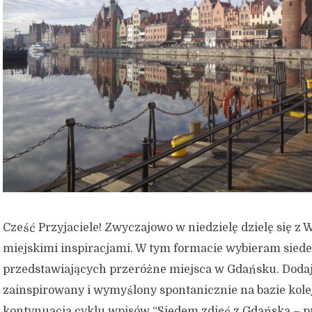
Cześć Przyjaciele! Zwyczajowo w niedzielę dzielę się z
miejskimi inspiracjami. W tym formacie wybieram sied
przedstawiających przeróżne miejsca w Gdańsku. Dodaj
zainspirowany i wymyślony spontanicznie na bazie kole
kontynuacja cyklu wpisów “Siedem zdjęć z Gdańska – p