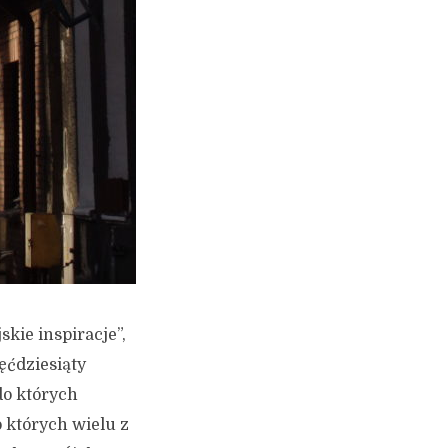
skie inspiracje”,
ięćdziesiąty
do których
o których wielu z