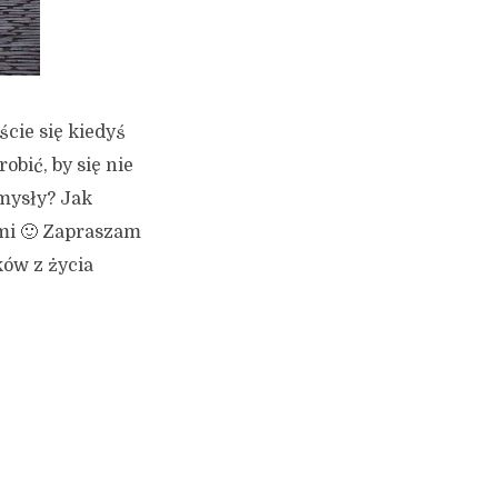
ście się kiedyś
obić, by się nie
mysły? Jak
ami 🙂 Zapraszam
ów z życia