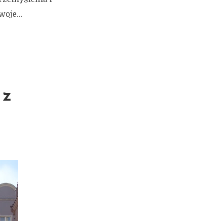
oje...
 z