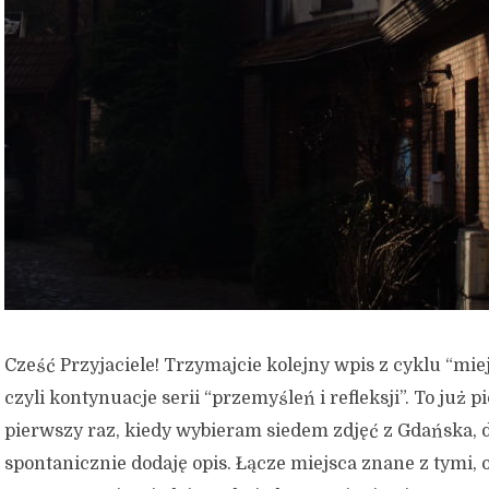
Cześć Przyjaciele! Trzymajcie kolejny wpis z cyklu “miej
czyli kontynuacje serii “przemyśleń i refleksji”. To już p
pierwszy raz, kiedy wybieram siedem zdjęć z Gdańska, 
spontanicznie dodaję opis. Łącze miejsca znane z tymi, 