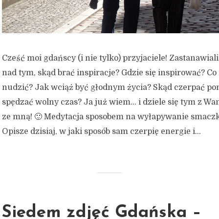
Cześć moi gdańscy (i nie tylko) przyjaciele! Zastanawiali
nad tym, skąd brać inspiracje? Gdzie się inspirować? Co r
nudzić? Jak wciąż być głodnym życia? Skąd czerpać po
spędzać wolny czas? Ja już wiem… i dziele się tym z W
ze mną! 🙂 Medytacja sposobem na wyłapywanie smaczk
Opisze dzisiaj, w jaki sposób sam czerpię energie i...
Siedem zdjęć Gdańska –