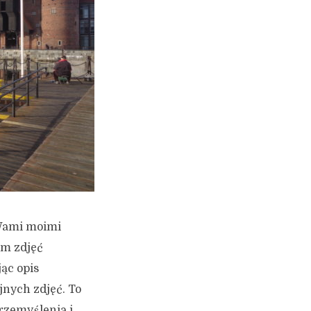
 Wami moimi
em zdjęć
ąc opis
jnych zdjęć. To
rzemyślenia i