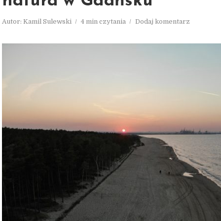
natura w Gdańsku
Autor:
Kamil Sulewski
4 min czytania
Dodaj komentarz