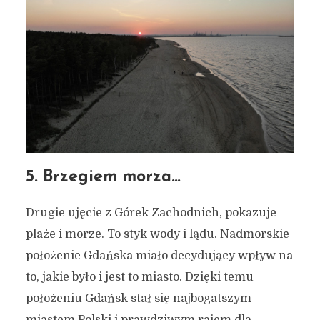
#4 – Pojezierze Kaszubskie,
Gdańskie Żuławy i
Mierzeja Wiślana – natura
w Gdańsku
30 stycznia 2022
4 min czytania
Autor:
Kamil Sulewski
5. Brzegiem morza…
Drugie ujęcie z Górek Zachodnich, pokazuje
plaże i morze. To styk wody i lądu. Nadmorskie
położenie Gdańska miało decydujący wpływ na
to, jakie było i jest to miasto. Dzięki temu
położeniu Gdańsk stał się najbogatszym
miastem Polski i prawdziwym rajem dla