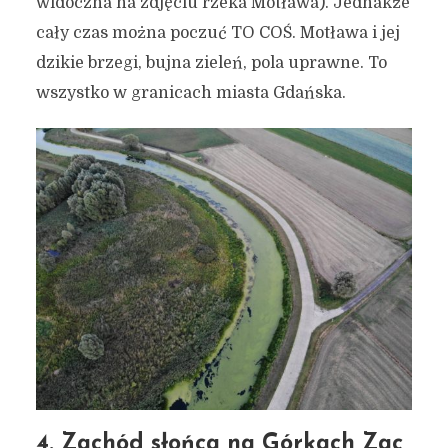
widoczna na zdjęciu rzeka Motława). Jednakże
cały czas można poczuć TO COŚ. Motława i jej
dzikie brzegi, bujna zieleń, pola uprawne. To
wszystko w granicach miasta Gdańska.
4. Zachód słońca na Górkach Zac