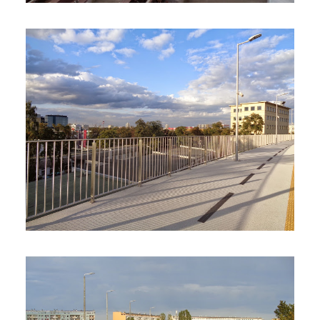
Strzyża PKM – dobry punkt
widokowy
7 stycznia 2016
3 min czytania
Autor:
Kamil Sulewski