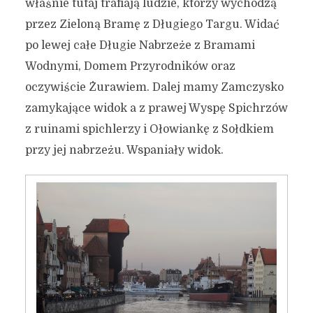
właśnie tutaj trafiają ludzie, którzy wychodzą
przez Zieloną Bramę z Długiego Targu. Widać
po lewej całe Długie Nabrzeże z Bramami
Wodnymi, Domem Przyrodników oraz
oczywiście Żurawiem. Dalej mamy Zamczysko
zamykające widok a z prawej Wyspę Spichrzów
z ruinami spichlerzy i Ołowiankę z Sołdkiem
przy jej nabrzeżu. Wspaniały widok.