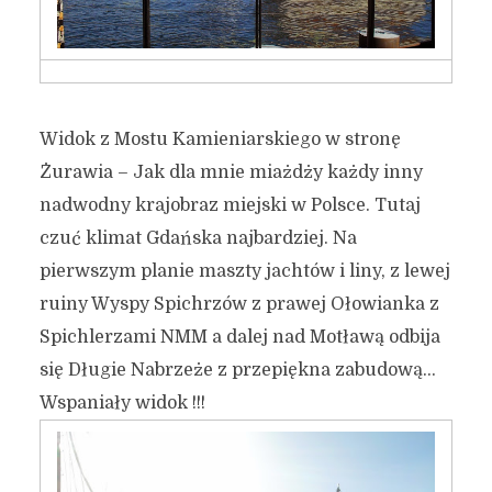
To co najlepsze nad
Motławą.
3 marca 2016
3 min czytania
Autor:
Kamil Sulewski
Widok z Mostu Kamieniarskiego w stronę
Żurawia – Jak dla mnie miażdży każdy inny
nadwodny krajobraz miejski w Polsce. Tutaj
czuć klimat Gdańska najbardziej. Na
pierwszym planie maszty jachtów i liny, z lewej
ruiny Wyspy Spichrzów z prawej Ołowianka z
Spichlerzami NMM a dalej nad Motławą odbija
się Długie Nabrzeże z przepiękna zabudową…
Wspaniały widok !!!