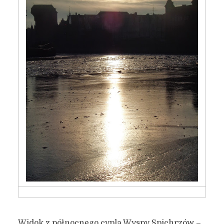
Widok z północnego cypla Wyspy Spichrzów –