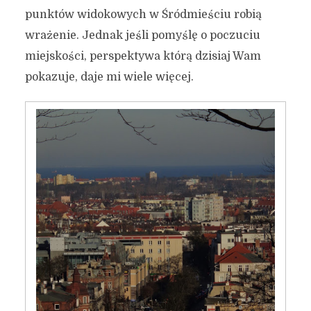
Autor:
Kamil Sulewski
punktów widokowych w Śródmieściu robią
wrażenie. Jednak jeśli pomyślę o poczuciu
miejskości, perspektywa którą dzisiaj Wam
pokazuje, daje mi wiele więcej.