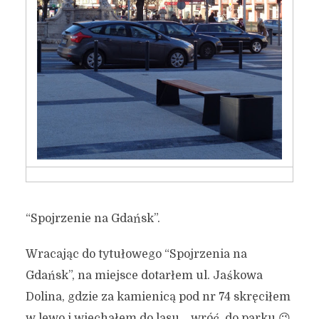
“Spojrzenie na Gdańsk”.
Wracając do tytułowego “Spojrzenia na
Gdańsk”, na miejsce dotarłem ul. Jaśkowa
Dolina, gdzie za kamienicą pod nr 74 skręciłem
w lewo i wjechałem do lasu… wróć, do parku 😉