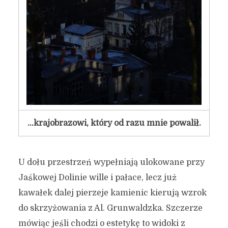
…krajobrazowi, który od razu mnie powalił.
“Spojrzenie na Gdańsk” ze
U dołu przestrzeń wypełniają ulokowane przy
wzgórza nad Jaśkową
Jaśkowej Dolinie wille i pałace, lecz już
Doliną.
kawałek dalej pierzeje kamienic kierują wzrok
do skrzyżowania z Al. Grunwaldzka. Szczerze
12 stycznia 2017
3 min czytania
mówiąc jeśli chodzi o estetykę to widoki z