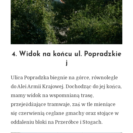
4. Widok na końcu ul. Popradzkie
j
Ulica Popradzka biegnie na górce, równolegle
7 świetnych punktów
do Alei Armii Krajowej. Dochodząc do jej końca,
mamy widok na wspomnianą trasę,
widokowych na Siedlcach
przejeżdżające tramwaje, zaś w tle mieniące
(projekt dzielnicowy)
się czerwienią ceglane gmachy oraz stojące w
3 grudnia 2020
3 min czytania
oddaleniu bloki na Przeróbce i Stogach.
Autor:
Kamil Sulewski