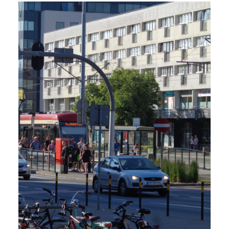
Jak “czytać” i rozumieć
miasto? Na przykładzie
Gdańska – miejskie
inspiracje #93
19 grudnia 2021
4 min czytania
Autor:
Kamil Sulewski