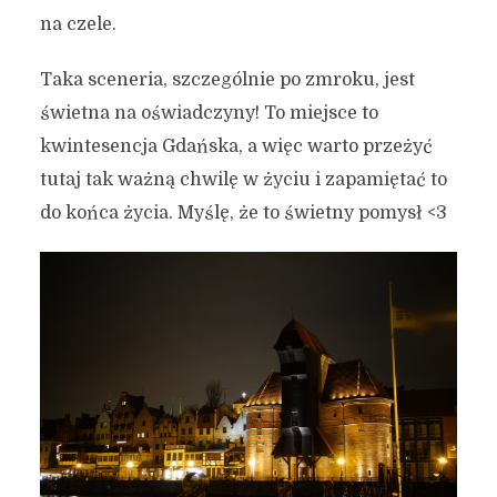
na czele.
Taka sceneria, szczególnie po zmroku, jest
świetna na oświadczyny! To miejsce to
kwintesencja Gdańska, a więc warto przeżyć
7 idealnych miejsc w
tutaj tak ważną chwilę w życiu i zapamiętać to
Gdańsku na zaręczyny
do końca życia. Myślę, że to świetny pomysł <3
2 listopada 2023
4 min czytania
Autor:
Kamil Sulewski