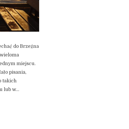
jechać do Brzeźna
 wieloma
 jednym miejscu.
ło pisania,
o takich
 lub w...