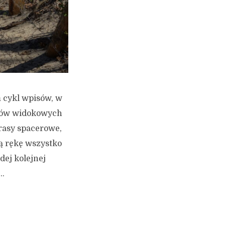
m cykl wpisów, w
któw widokowych
rasy spacerowe,
ą rękę wszystko
dej kolejnej
..