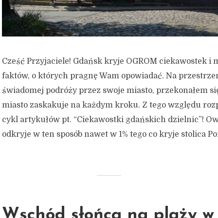
Cześć Przyjaciele! Gdańsk kryje OGROM ciekawostek i
faktów, o których pragnę Wam opowiadać. Na przestrzen
świadomej podróży przez swoje miasto, przekonałem się
miasto zaskakuje na każdym kroku. Z tego względu r
cykl artykułów pt. “Ciekawostki gdańskich dzielnic”! O
odkryje w ten sposób nawet w 1% tego co kryje stolica Po
Wschód słońca na plaży w