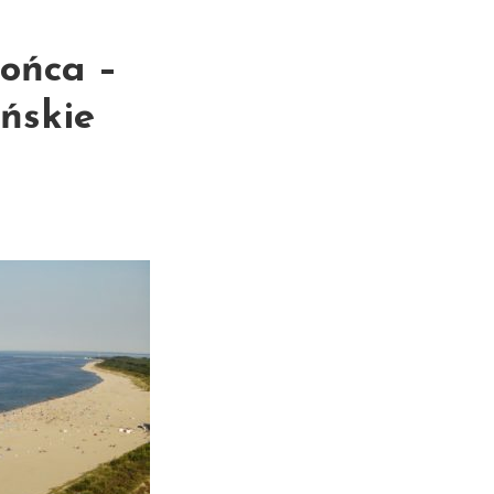
ońca –
ńskie