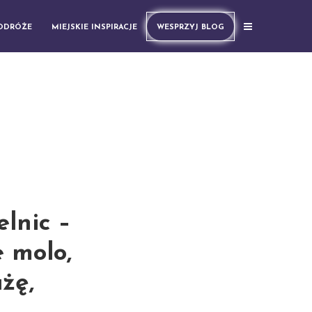
PODRÓŻE
MIEJSKIE INSPIRACJE
WESPRZYJ BLOG
lnic –
 molo,
żę,