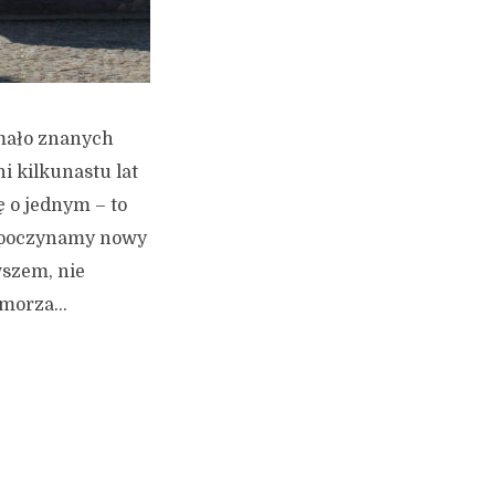
 mało znanych
i kilkunastu lat
 o jednym – to
ozpoczynamy nowy
wszem, nie
morza...