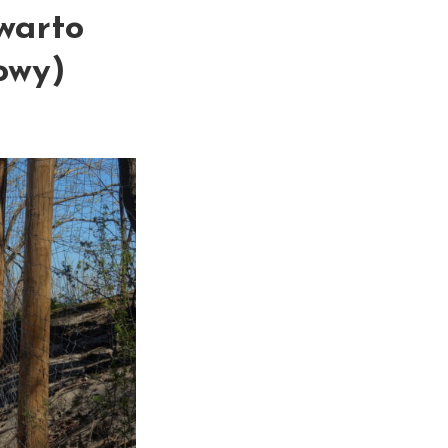
 warto
owy)