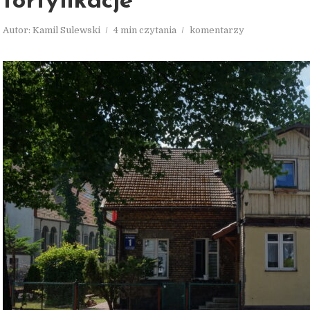
fortyfikacje
Autor:
Kamil Sulewski
4 min czytania
komentarzy