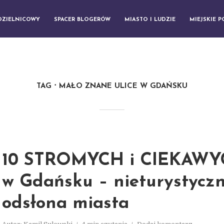
DZIELNICOWY
SPACER BLOGERÓW
MIASTO I LUDZIE
MIEJSKIE 
TAG
MAŁO ZNANE ULICE W GDAŃSKU
10 STROMYCH i CIEKAWYC
w Gdańsku – nieturystycz
odsłona miasta