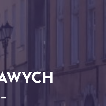
KAWYCH
 –