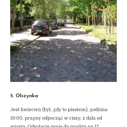
Siedem moich ukochanych
dzielnic w Gdańsku
20 września 2018
4 min czytania
Autor:
Kamil Sulewski
5. Olszynka
Jest kwiecień (był, gdy to pisałem), godzina
19:00, pragnę odpocząć w ciszy, z dala od
miasta. Odsyłacie mnie do punktu nr 1?