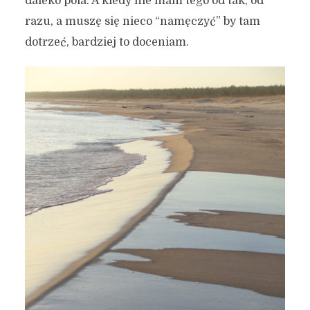
daleko pola. A kiedy nie mam tego od tak, od
razu, a muszę się nieco “namęczyć” by tam
dotrzeć, bardziej to doceniam.