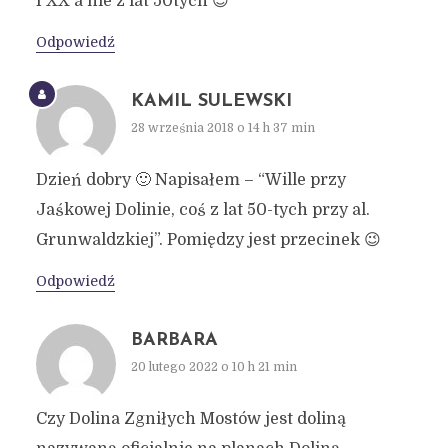
I XX a nie z lat 50tych 😉
Odpowiedź
KAMIL SULEWSKI
28 września 2018 o 14 h 37 min
Dzień dobry 🙂 Napisałem – “Wille przy
Jaśkowej Dolinie, coś z lat 50-tych przy al.
Grunwaldzkiej”. Pomiędzy jest przecinek 😉
Odpowiedź
BARBARA
20 lutego 2022 o 10 h 21 min
Czy Dolina Zgniłych Mostów jest doliną