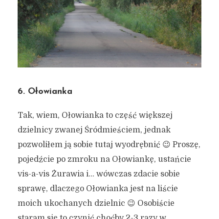
6. Ołowianka
Tak, wiem, Ołowianka to część większej
dzielnicy zwanej Śródmieściem, jednak
pozwoliłem ją sobie tutaj wyodrębnić 😉 Proszę,
pojedźcie po zmroku na Ołowiankę, ustańcie
vis-a-vis Żurawia i… wówczas zdacie sobie
sprawę, dlaczego Ołowianka jest na liście
moich ukochanych dzielnic 😉 Osobiście
staram się to czynić choćby 2-3 razy w