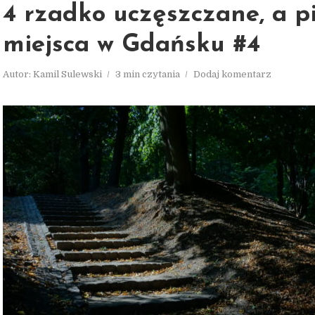
4 rzadko uczęszczane, a p
miejsca w Gdańsku #4
Autor:
Kamil Sulewski
3 min czytania
Dodaj komentarz