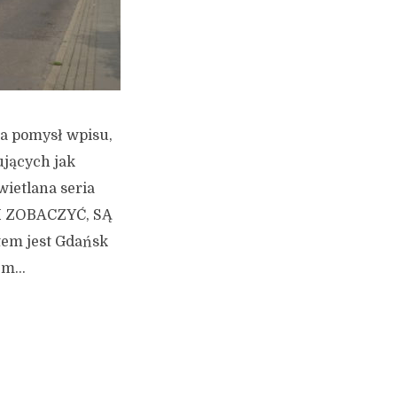
a pomysł wpisu,
ujących jak
wietlana seria
CH ZOBACZYĆ, SĄ
tem jest Gdańsk
m...