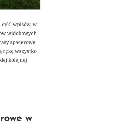
m cykl wpisów, w
któw widokowych
rasy spacerowe,
ą rękę wszystko
dej kolejnej
erowe w