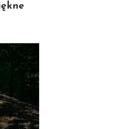
iękne