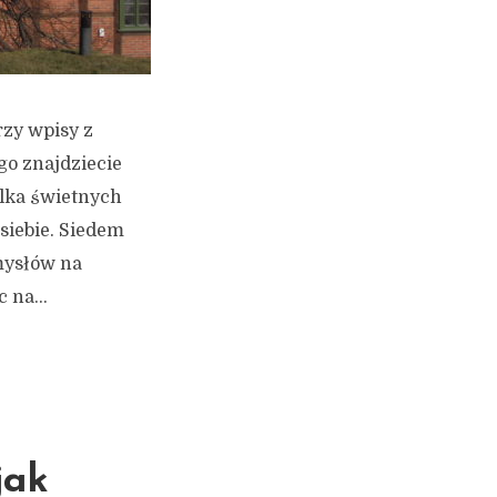
rzy wpisy z
o znajdziecie
ilka świetnych
 siebie. Siedem
mysłów na
 na...
jak