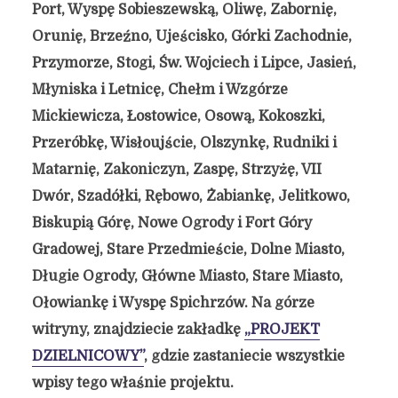
Port, Wyspę Sobieszewską, Oliwę, Zabornię,
Orunię, Brzeźno, Ujeścisko, Górki Zachodnie,
Przymorze, Stogi, Św. Wojciech i Lipce, Jasień,
Młyniska i Letnicę, Chełm i Wzgórze
Mickiewicza, Łostowice, Osową, Kokoszki,
Przeróbkę, Wisłoujście, Olszynkę, Rudniki i
Matarnię, Zakoniczyn, Zaspę, Strzyżę, VII
Dwór, Szadółki, Rębowo, Żabiankę, Jelitkowo,
Biskupią Górę, Nowe Ogrody i Fort Góry
Gradowej, Stare Przedmieście, Dolne Miasto,
Długie Ogrody, Główne Miasto, Stare Miasto,
Ołowiankę i Wyspę Spichrzów. Na górze
witryny, znajdziecie zakładkę
„PROJEKT
DZIELNICOWY”
, gdzie zastaniecie wszystkie
wpisy tego właśnie projektu.