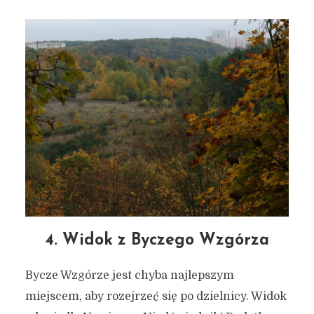
7 świetnych punktów
widokowych w Brętowie
(projekt dzielnicowy)
13 sierpnia 2020
3 min czytania
Autor:
Kamil Sulewski
4. Widok z Byczego Wzgórza
Bycze Wzgórze jest chyba najlepszym
miejscem, aby rozejrzeć się po dzielnicy. Widok