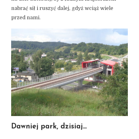
dzielnicy Piecki-Migowo
nabrać sił i ruszyć dalej, gdyż wciąż wiele
(Morena)
przed nami.
4 lutego 2021
5 min czytania
Autor:
Kamil Sulewski
Dawniej park, dzisiaj…