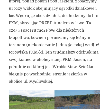
której, ponad polem i pod laskiem, zobaczymy
uroczy widok obejmujący ogródki działkowe i
las. Wędrując obok działek, dochodzimy do linii
PKM, skręcając PRZED tunelem w lewo. Ta
część spaceru może być dla niektórych
kłopotliwa, bowiem poruszamy się leśnym
terenem (niekoniecznie ładną ścieżką) wzdłuż
torowiska PKM-ki. Ten trudniejszy odcinek ma
swój koniec w okolicy stacji PKM Jasień, na
południe od której jest Wróbla Staw. Ścieżka
biegnie po wschodniej stronie jeziorka w
okolice ul. Myśliwskiej.