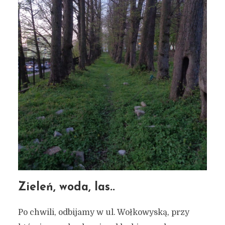
Zieleń, woda, las..
Po chwili, odbijamy w ul. Wołkowyską, przy