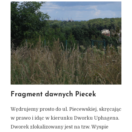
Fragment dawnych Piecek
Wędrujemy prosto do ul. Piecewskiej, skręcając
w prawo i idąc w kierunku Dworku Uphagena.
Dworek zlokalizowany jest na tzw. Wyspie