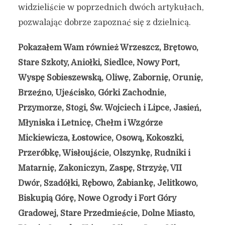
widzieliście w poprzednich dwóch artykułach,
pozwalając dobrze zapoznać się z dzielnicą.
Pokazałem Wam również Wrzeszcz, Brętowo,
Stare Szkoty, Aniołki, Siedlce, Nowy Port,
Wyspę Sobieszewską, Oliwę, Zabornię, Orunię,
Brzeźno, Ujeścisko, Górki Zachodnie,
Przymorze, Stogi, Św. Wojciech i Lipce, Jasień,
Młyniska i Letnicę, Chełm i Wzgórze
Mickiewicza, Łostowice, Osową, Kokoszki,
Przeróbkę, Wisłoujście, Olszynkę, Rudniki i
Matarnię, Zakoniczyn, Zaspę, Strzyżę, VII
Dwór, Szadółki, Rębowo, Żabiankę, Jelitkowo,
Biskupią Górę, Nowe Ogrody i Fort Góry
Gradowej, Stare Przedmieście, Dolne Miasto,