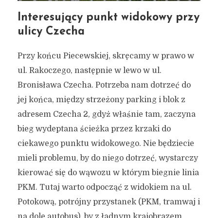
Interesujący punkt widokowy przy
ulicy Czecha
Przy końcu Piecewskiej, skręcamy w prawo w
ul. Rakoczego, następnie w lewo w ul.
Bronisława Czecha. Potrzeba nam dotrzeć do
jej końca, między strzeżony parking i blok z
adresem Czecha 2, gdyż właśnie tam, zaczyna
bieg wydeptana ścieżka przez krzaki do
ciekawego punktu widokowego. Nie będziecie
mieli problemu, by do niego dotrzeć, wystarczy
kierować się do wąwozu w którym biegnie linia
PKM. Tutaj warto odpocząć z widokiem na ul.
Trasa, dzięki której poznasz
Potokową, potrójny przystanek (PKM, tramwaj i
piękne i ciekawe miejsca w
na dole autobus), by z ładnym krajobrazem