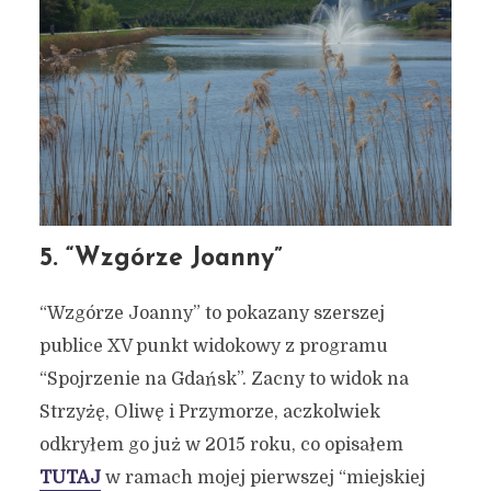
Rowerem przez Gdańsk #1 –
7 pięknych miejsc na trasie
Kokoszki – Oliwa
16 maja 2021
3 min czytania
Autor:
Kamil Sulewski
5. “Wzgórze Joanny”
“Wzgórze Joanny” to pokazany szerszej
publice XV punkt widokowy z programu
“Spojrzenie na Gdańsk”. Zacny to widok na
Strzyżę, Oliwę i Przymorze, aczkolwiek
odkryłem go już w 2015 roku, co opisałem
TUTAJ
w ramach mojej pierwszej “miejskiej