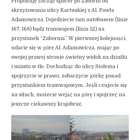
Proponuję zacząć spacer po Zaborni od
skrzyżowania ulicy Kartuskiej z Al. Pawła
Adamowicza. Dojedziecie tam autobusem (linie
167, 168) bądź tramwajem (linia 12) na
przystanek “Zabornia”. W pierwszej kolejności,
udacie się w górę Al. Adamowicza, mając po
swojej prawej stronie świetny widok na działki
i miasto w tle. Dochodząc do ulicy Stolema i
spojrzycie w prawo, zobaczycie górkę ponad
przystankiem tramwajowym. Jeśli czujecie się
na siłach, możecie wejść na górę i spojrzeć na
jeszcze ciekawszy krajobraz.