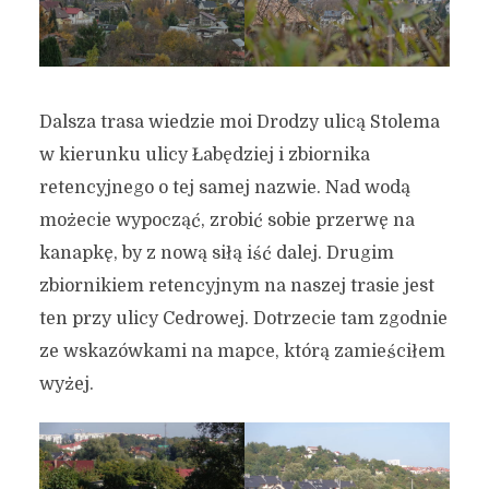
Dalsza trasa wiedzie moi Drodzy ulicą Stolema
w kierunku ulicy Łabędziej i zbiornika
Trasa pozwalająca poznać
retencyjnego o tej samej nazwie. Nad wodą
Zabornię (projekt
możecie wypocząć, zrobić sobie przerwę na
dzielnicowy)
kanapkę, by z nową siłą iść dalej. Drugim
zbiornikiem retencyjnym na naszej trasie jest
17 czerwca 2021
3 min czytania
ten przy ulicy Cedrowej. Dotrzecie tam zgodnie
Autor:
Kamil Sulewski
ze wskazówkami na mapce, którą zamieściłem
wyżej.