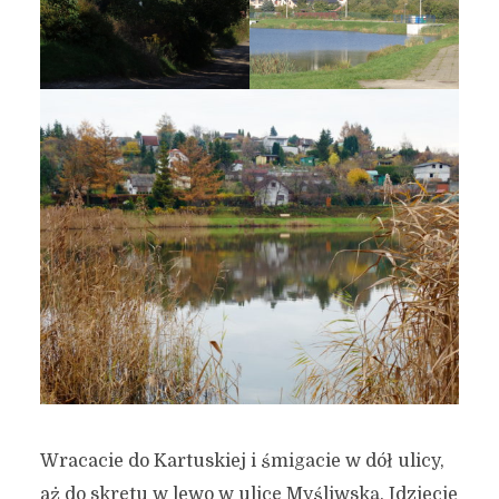
Wracacie do Kartuskiej i śmigacie w dół ulicy,
aż do skrętu w lewo w ulicę Myśliwską. Idziecie