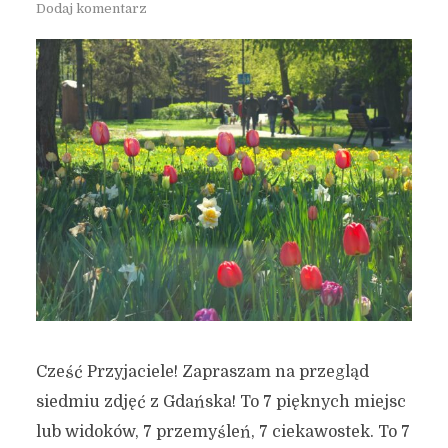
Dodaj komentarz
Cześć Przyjaciele! Zapraszam na przegląd
siedmiu zdjęć z Gdańska! To 7 pięknych miejsc
lub widoków, 7 przemyśleń, 7 ciekawostek. To 7