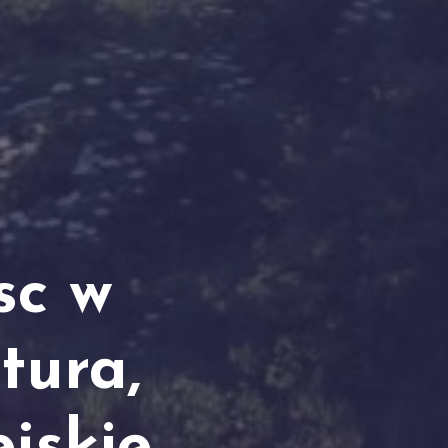
sc w
tura,