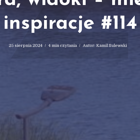
Z
a, widoki – mi
inspiracje #114
25 sierpnia 2024
4 min czytania
Autor:
Kamil Sulewski