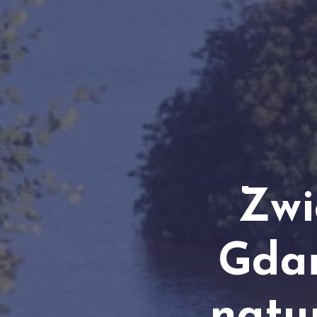
Zwi
Gdań