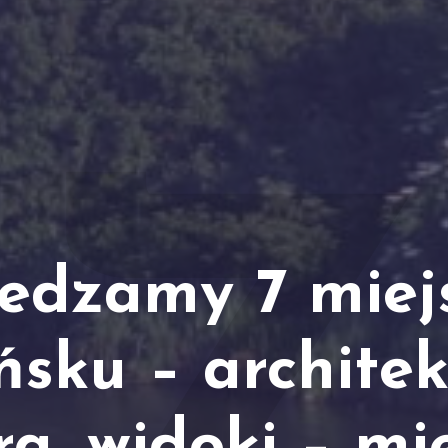
edzamy 7 miej
sku – architek