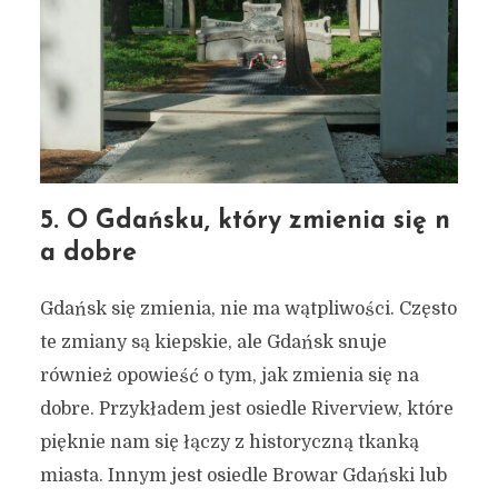
7 opowieści o Gdańsku –
miejskie inspiracje #113
25 czerwca 2024
5 min czytania
Autor:
Kamil Sulewski
5. O Gdańsku, który zmienia się n
a dobre
Gdańsk się zmienia, nie ma wątpliwości. Często
te zmiany są kiepskie, ale Gdańsk snuje
również opowieść o tym, jak zmienia się na
dobre. Przykładem jest osiedle Riverview, które
pięknie nam się łączy z historyczną tkanką
miasta. Innym jest osiedle Browar Gdański lub