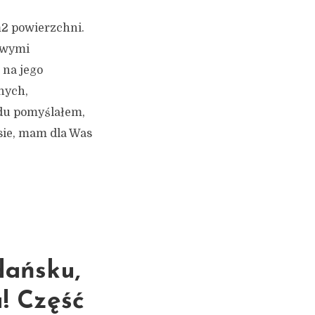
m2 powierzchni.
owymi
 na jego
nych,
ędu pomyślałem,
sie, mam dla Was
dańsku,
u! Część