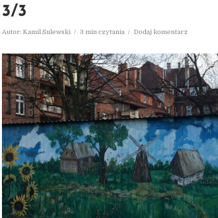
3/3
Autor:
Kamil Sulewski
3 min czytania
Dodaj komentarz