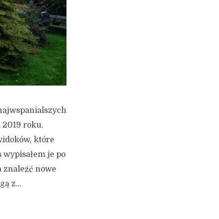
 najwspanialszych
 2019 roku.
idoków, które
s wypisałem je po
a znaleźć nowe
ą z...