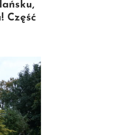
dańsku,
u! Część