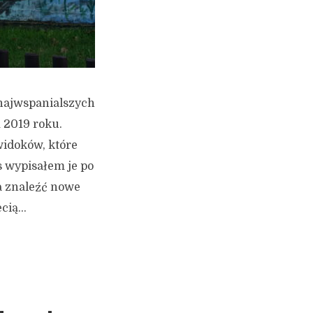
 najwspanialszych
 2019 roku.
idoków, które
s wypisałem je po
a znaleźć nowe
ią...