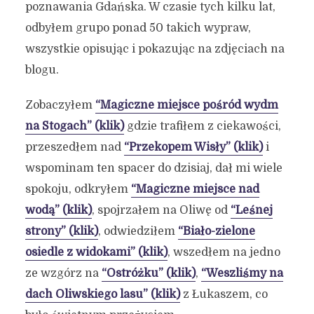
poznawania Gdańska. W czasie tych kilku lat,
odbyłem grupo ponad 50 takich wypraw,
wszystkie opisując i pokazując na zdjęciach na
blogu.
Zobaczyłem
“Magiczne miejsce pośród wydm
na Stogach” (klik)
gdzie trafiłem z ciekawości,
przeszedłem nad
“Przekopem Wisły” (klik)
i
wspominam ten spacer do dzisiaj, dał mi wiele
spokoju, odkryłem
“Magiczne miejsce nad
wodą” (klik)
, spojrzałem na Oliwę od
“Leśnej
strony” (klik)
, odwiedziłem
“Biało-zielone
osiedle z widokami” (klik)
, wszedłem na jedno
ze wzgórz na
“Ostróżku” (klik)
,
“Weszliśmy na
dach Oliwskiego lasu” (klik)
z Łukaszem, co