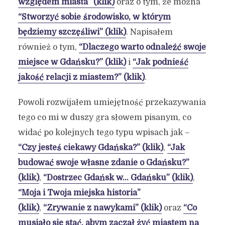
względem miasta” (klik)
oraz o tym, że można
“Stworzyć sobie środowisko, w którym
będziemy szczęśliwi” (klik)
. Napisałem
również o tym,
“Dlaczego warto odnaleźć swoje
miejsce w Gdańsku?” (klik)
i
“Jak podnieść
jakość relacji z miastem?” (klik)
.
Powoli rozwijałem umiejętność przekazywania
tego co mi w duszy gra słowem pisanym, co
widać po kolejnych tego typu wpisach jak –
“Czy jesteś ciekawy Gdańska?” (klik)
,
“Jak
budować swoje własne zdanie o Gdańsku?”
(klik)
,
“Dostrzec Gdańsk w… Gdańsku” (klik)
,
“Moja i Twoja miejska historia”
(klik)
,
“Zrywanie z nawykami” (klik)
oraz
“Co
musiało się stać, abym zaczął żyć miastem na