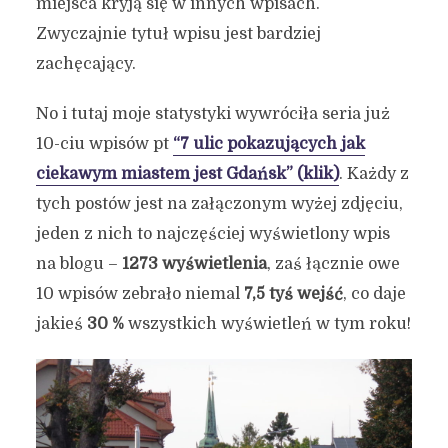
miejsca kryją się w innych wpisach.
Zwyczajnie tytuł wpisu jest bardziej
zachęcający.
No i tutaj moje statystyki wywróciła seria już
10-ciu wpisów pt
“7 ulic pokazujących jak
ciekawym miastem jest Gdańsk” (klik)
. Każdy z
tych postów jest na załączonym wyżej zdjęciu,
jeden z nich to najczęściej wyświetlony wpis
na blogu –
1273 wyświetlenia
, zaś łącznie owe
10 wpisów zebrało niemal
7,5 tyś wejść
, co daje
jakieś
30 %
wszystkich wyświetleń w tym roku!