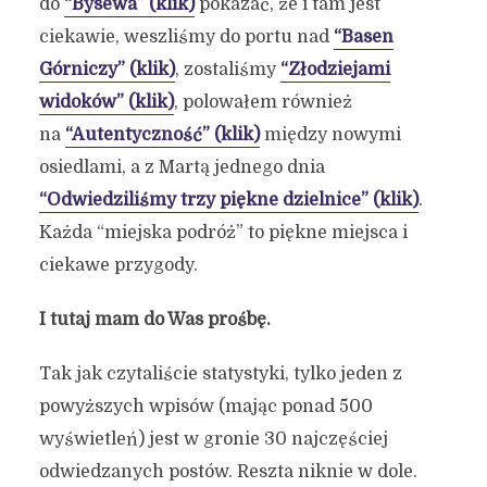
do
“Bysewa” (klik)
pokazać, że i tam jest
ciekawie, weszliśmy do portu nad
“Basen
Górniczy” (klik)
, zostaliśmy
“Złodziejami
widoków” (klik)
, polowałem również
na
“Autentyczność” (klik)
między nowymi
osiedlami, a z Martą jednego dnia
“Odwiedziliśmy trzy piękne dzielnice” (klik)
.
Każda “miejska podróż” to piękne miejsca i
ciekawe przygody.
I tutaj mam do Was prośbę.
Tak jak czytaliście statystyki, tylko jeden z
powyższych wpisów (mając ponad 500
wyświetleń) jest w gronie 30 najczęściej
odwiedzanych postów. Reszta niknie w dole.