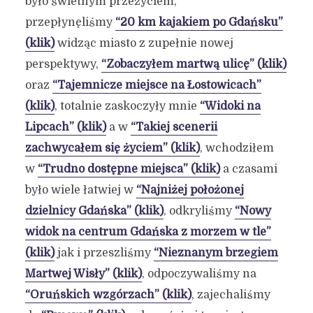
było świetnym przeżyciem,
przepłynęliśmy
“20 km kajakiem po Gdańsku”
(klik)
widząc miasto z zupełnie nowej
perspektywy,
“Zobaczyłem martwą ulicę” (klik)
oraz
“Tajemnicze miejsce na Łostowicach”
(klik)
, totalnie zaskoczyły mnie
“Widoki na
Lipcach” (klik)
a w
“Takiej scenerii
zachwycałem się życiem” (klik)
, wchodziłem
w
“Trudno dostępne miejsca” (klik)
a czasami
było wiele łatwiej w
“Najniżej położonej
dzielnicy Gdańska” (klik)
, odkryliśmy
“Nowy
widok na centrum Gdańska z morzem w tle”
(klik)
jak i przeszliśmy
“Nieznanym brzegiem
Martwej Wisły” (klik)
, odpoczywaliśmy na
“Oruńskich wzgórzach” (klik)
, zajechaliśmy