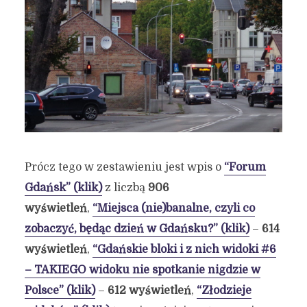
Prócz tego w zestawieniu jest wpis o
“Forum
Gdańsk” (klik)
z liczbą
906
wyświetleń
,
“Miejsca (nie)banalne, czyli co
zobaczyć, będąc dzień w Gdańsku?” (klik)
–
614
wyświetleń
,
“Gdańskie bloki i z nich widoki #6
– TAKIEGO widoku nie spotkanie nigdzie w
Polsce” (klik)
–
612 wyświetleń
,
“Złodzieje