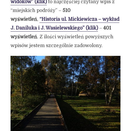
widoków” (klik)
to najczęściej czytany wpis z
“miejskich podróży” –
510
wyświetleń
,
“Historia ul. Mickiewicza – wykład
J. Daniluka i J. Wasielewskiego” (klik)
–
401
wyświetleń
. Z ilości wyświetleń powyższych
wpisów jestem szczególnie zadowolony.