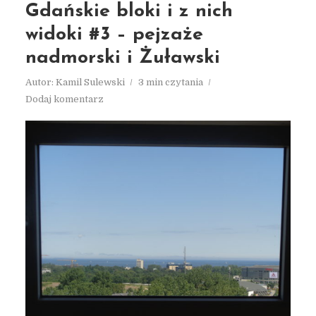
Gdańskie bloki i z nich
widoki #3 – pejzaże
nadmorski i Żuławski
Autor:
Kamil Sulewski
3 min czytania
Dodaj komentarz