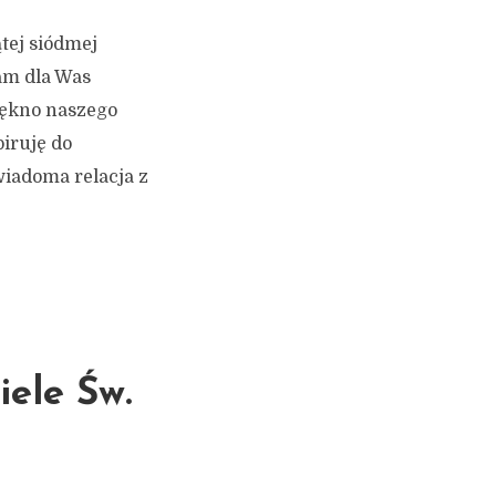
tej siódmej
ram dla Was
iękno naszego
piruję do
wiadoma relacja z
ele Św.