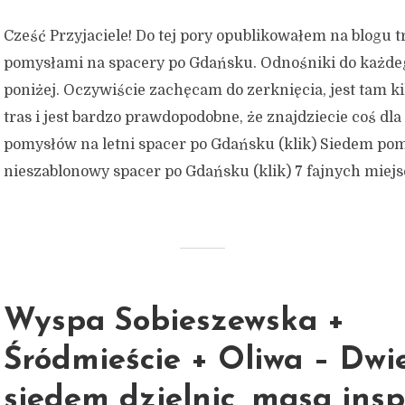
Cześć Przyjaciele! Do tej pory opublikowałem na blogu t
pomysłami na spacery po Gdańsku. Odnośniki do każdeg
poniżej. Oczywiście zachęcam do zerknięcia, jest tam k
tras i jest bardzo prawdopodobne, że znajdziecie coś dla
pomysłów na letni spacer po Gdańsku (klik) Siedem po
nieszablonowy spacer po Gdańsku (klik) 7 fajnych miejsc
Wyspa Sobieszewska +
Śródmieście + Oliwa – Dwi
siedem dzielnic, masa inspi