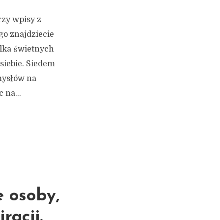
rzy wpisy z
o znajdziecie
ilka świetnych
 siebie. Siedem
mysłów na
 na...
e osoby,
racji.