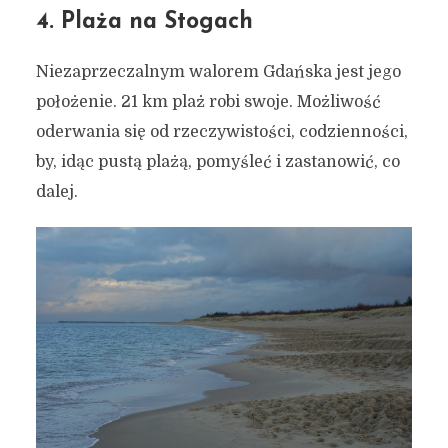
4. Plaża na Stogach
Niezaprzeczalnym walorem Gdańska jest jego
położenie. 21 km plaż robi swoje. Możliwość
oderwania się od rzeczywistości, codzienności,
by, idąc pustą plażą, pomyśleć i zastanowić, co
dalej.
7 razy Gdańsk – miejskie
inspiracje #88
6 grudnia 2020
3 min czytania