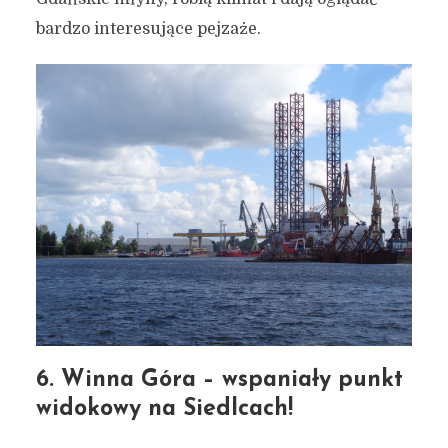
innym miesiącu)
bardzo interesujące pejzaże.
12 grudnia 2021
3 min czytania
Autor:
Kamil Sulewski
6. Winna Góra – wspaniały punkt
widokowy na Siedlcach!