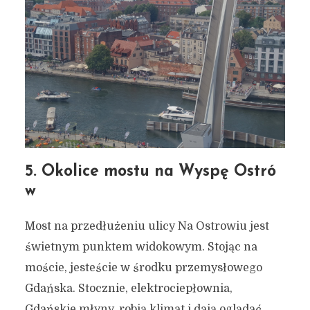
5. Okolice mostu na Wyspę Ostró
w
Most na przedłużeniu ulicy Na Ostrowiu jest
świetnym punktem widokowym. Stojąc na
7 zaskakujących miejsc w
moście, jesteście w środku przemysłowego
Gdańsku do zobaczenia w
Gdańska. Stocznie, elektrociepłownia,
grudniu (bądź każdym
Gdańskie młyny, robią klimat i dają oglądać