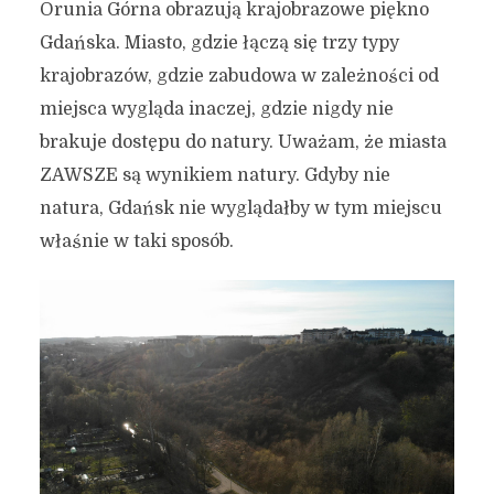
Orunia Górna obrazują krajobrazowe piękno
Gdańska. Miasto, gdzie łączą się trzy typy
krajobrazów, gdzie zabudowa w zależności od
miejsca wygląda inaczej, gdzie nigdy nie
brakuje dostępu do natury. Uważam, że miasta
ZAWSZE są wynikiem natury. Gdyby nie
Zdjęcia Gdańska z drona
natura, Gdańsk nie wyglądałby w tym miejscu
#5 – taki Gdańsk lubię!
właśnie w taki sposób.
22 maja 2022
3 min czytania
Autor:
Kamil Sulewski