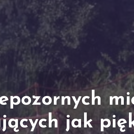
iepozornych mie
jących jak pięk