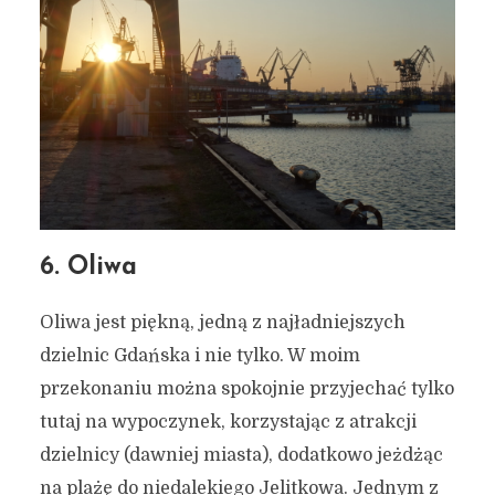
Gdańsku do zobaczenia w
kwietniu 2024 (bądź
każdym innym miesiącu)
31 marca 2024
4 min czytania
Autor:
Kamil Sulewski
6. Oliwa
Oliwa jest piękną, jedną z najładniejszych
dzielnic Gdańska i nie tylko. W moim
przekonaniu można spokojnie przyjechać tylko
tutaj na wypoczynek, korzystając z atrakcji
dzielnicy (dawniej miasta), dodatkowo jeżdżąc
na plażę do niedalekiego Jelitkowa. Jednym z