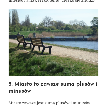
miesięcy a nawet rok temu. Ciężko się znudzić.
Właśnie za to kocham
Gdańsk – miejskie
inspiracje #124
25 czerwca 2026
4 min czytania
Autor:
Kamil Sulewski
5. Miasto to zawsze suma plusów i
minusów
Miasto zawsze jest sumą plusów i minusów.