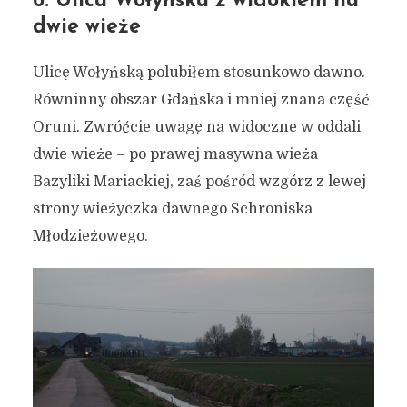
6. Ulica Wołyńska z widokiem na
dwie wieże
Ulicę Wołyńską polubiłem stosunkowo dawno.
Równinny obszar Gdańska i mniej znana część
Oruni. Zwróćcie uwagę na widoczne w oddali
dwie wieże – po prawej masywna wieża
Bazyliki Mariackiej, zaś pośród wzgórz z lewej
strony wieżyczka dawnego Schroniska
Młodzieżowego.