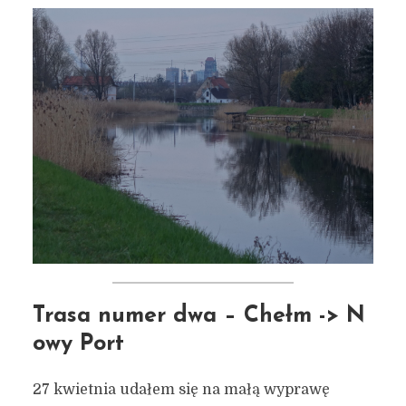
pejzaże)
31 sierpnia 2023
22 min czytania
Autor:
Kamil Sulewski
Trasa numer dwa – Chełm -> N
owy Port
27 kwietnia udałem się na małą wyprawę