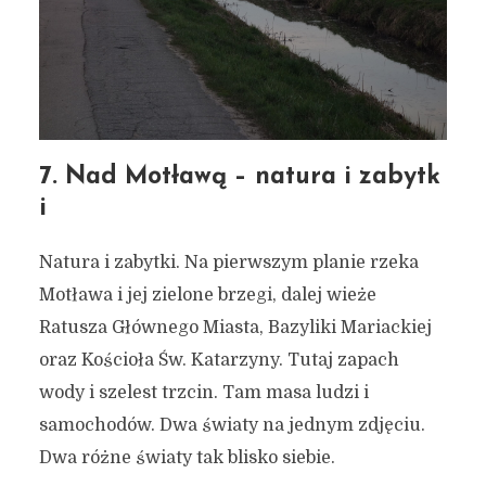
7. Nad Motławą – natura i zabytk
i
Natura i zabytki. Na pierwszym planie rzeka
Motława i jej zielone brzegi, dalej wieże
Ratusza Głównego Miasta, Bazyliki Mariackiej
oraz Kościoła Św. Katarzyny. Tutaj zapach
7 tras rowerowych i 49
wody i szelest trzcin. Tam masa ludzi i
wspaniałych miejsc w
samochodów. Dwa światy na jednym zdjęciu.
Gdańsku (architektura,
Dwa różne światy tak blisko siebie.
natura, ciekawe zabytki i