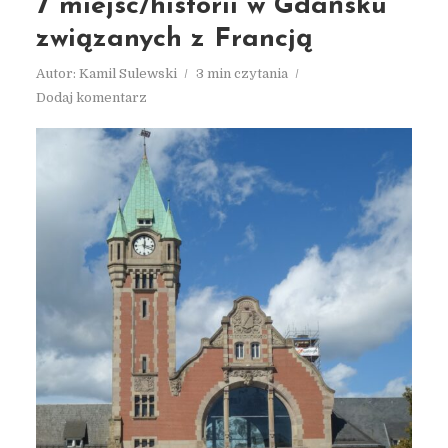
7 miejsc/historii w Gdańsku
związanych z Francją
Autor:
Kamil Sulewski
3 min czytania
Dodaj komentarz