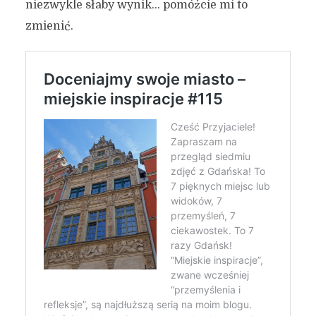
niezwykle słaby wynik… pomóżcie mi to
zmienić.