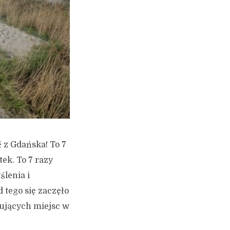
 z Gdańska! To 7
ek. To 7 razy
ślenia i
d tego się zaczęło
sujących miejsc w