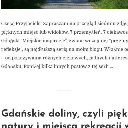
Cześć Przyjaciele! Zapraszam na przegląd siedmiu zdjęć
pięknych miejsc lub widoków, 7 przemyśleń, 7 ciekawost
Gdańsk! “Miejskie inspiracje”, zwane wcześniej “przemy
refleksje”, są najdłuższą serią na moim blogu. Właśnie o
– od pokazywania różnych ciekawych, ładnych i intere
Gdańsku. Poniżej kilka innych postów z tej serii:...
Gdańskie doliny, czyli pię
natury i miejsca rekreacji