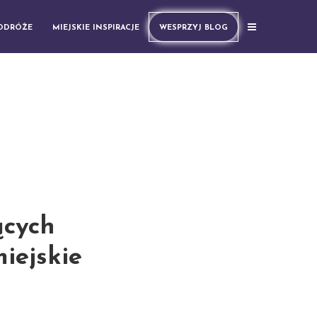
PODRÓŻE
MIEJSKIE INSPIRACJE
WESPRZYJ BLOG
ących
iejskie