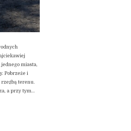
orodnych
jciekawiej
 jednego miasta,
. Pobrzeże i
 rzeźbą terenu.
a, a przy tym...