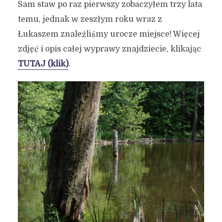
Sam staw po raz pierwszy zobaczyłem trzy lata
temu, jednak w zeszłym roku wraz z
Łukaszem znaleźliśmy urocze miejsce! Więcej
zdjęć i opis całej wyprawy znajdziecie, klikając
TUTAJ (klik)
.