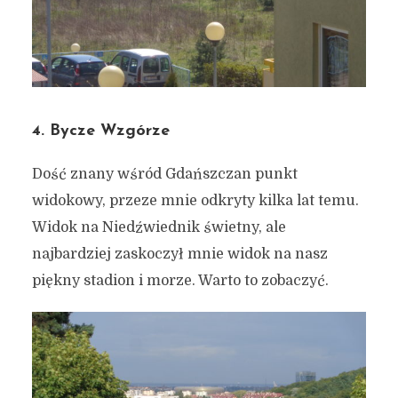
4. Bycze Wzgórze
Dość znany wśród Gdańszczan punkt
widokowy, przeze mnie odkryty kilka lat temu.
Widok na Niedźwiednik świetny, ale
7 FASCYNUJĄCYCH miejsc
najbardziej zaskoczył mnie widok na nasz
w Gdańsku, które odkryłem
piękny stadion i morze. Warto to zobaczyć.
na “miejskich podróżach”
#3
1 września 2019
3 min czytania