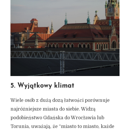
Miejsce, które przenosi w
czasie, dzika natura i
architektura – miejskie
inspiracje #104
14 maja 2023
5 min czytania
Autor:
Kamil Sulewski
5. Wyjątkowy klimat
Wiele osób z dużą dozą łatwości porównuje
najróżniejsze miasta do siebie. Widzą
podobieństwo Gdańska do Wrocławia lub
Torunia, uważają, że “miasto to miasto, każde