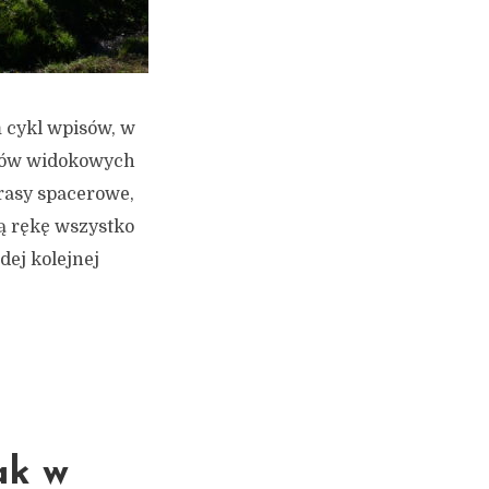
m cykl wpisów, w
któw widokowych
rasy spacerowe,
ą rękę wszystko
dej kolejnej
ak w