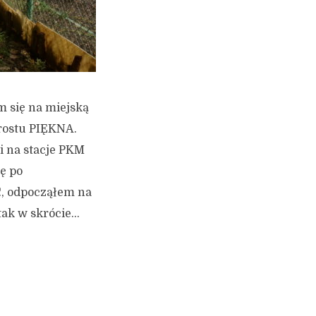
m się na miejską
prostu PIĘKNA.
 na stacje PKM
ę po
!, odpocząłem na
k w skrócie...