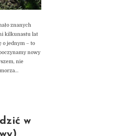
 mało znanych
i kilkunastu lat
 o jednym – to
ozpoczynamy nowy
wszem, nie
morza...
edzić w
owy)