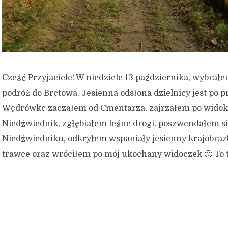
Cześć Przyjaciele! W niedziele 13 października, wybrałe
podróż do Brętowa. Jesienna odsłona dzielnicy jest po 
Wędrówkę zacząłem od Cmentarza, zajrzałem po widoki
Niedźwiednik, zgłębiałem leśne drogi, poszwendałem si
Niedźwiedniku, odkryłem wspaniały jesienny krajobraz
trawce oraz wróciłem po mój ukochany widoczek 🙂 To ta