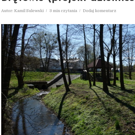
Autor:
Kamil Sulewski
3 min czytania
Dodaj komentarz