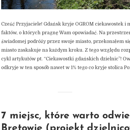
Cześć Przyjaciele! Gdańsk kryje OGROM ciekawostek i
faktów, o których pragnę Wam opowiadać. Na przestrzen
świadomej podróży przez swoje miasto, przekonałem się
miasto zaskakuje na każdym kroku. Z tego względu r
cykl artykułów pt. “Ciekawostki gdańskich dzielnic”! O
odkryje w ten sposób nawet w 1% tego co kryje stolica Po
7 miejsc, które warto odwi
Brętowie (projekt dzielnic