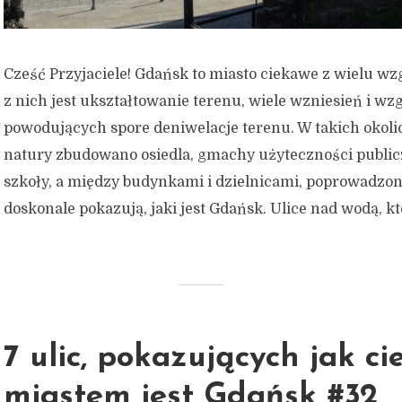
Cześć Przyjaciele! Gdańsk to miasto ciekawe z wielu w
z nich jest ukształtowanie terenu, wiele wzniesień i wz
powodujących spore deniwelacje terenu. W takich okol
natury zbudowano osiedla, gmachy użyteczności publicz
szkoły, a między budynkami i dzielnicami, poprowadzono
doskonale pokazują, jaki jest Gdańsk. Ulice nad wodą, k
7 ulic, pokazujących jak c
miastem jest Gdańsk #32