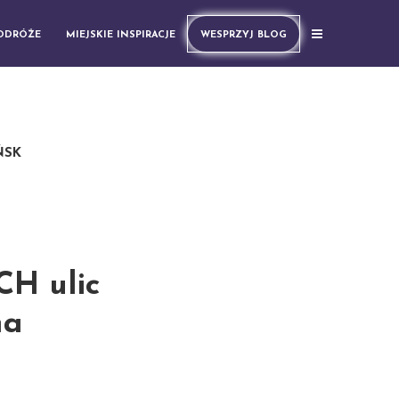
PODRÓŻE
MIEJSKIE INSPIRACJE
WESPRZYJ BLOG
ŃSK
H ulic
na