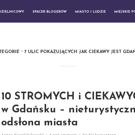
DZIELNICOWY
SPACER BLOGERÓW
MIASTO I LUDZIE
MIEJSKIE 
TEGORIE
7 ULIC POKAZUJĄCYCH JAK CIEKAWY JEST GDA
10 STROMYCH i CIEKAWYC
w Gdańsku – nieturystycz
odsłona miasta