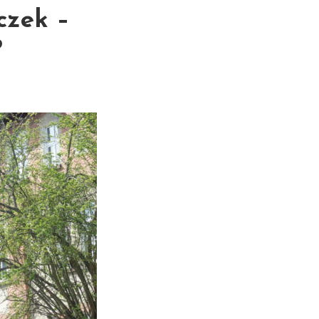
czek –
?