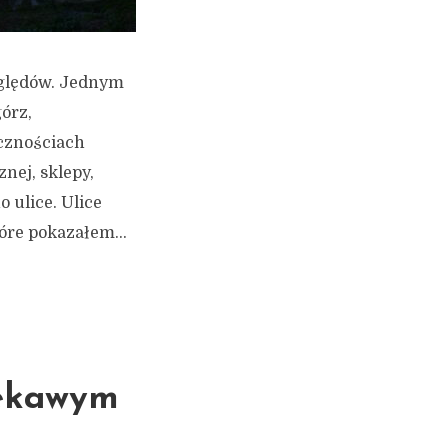
zględów. Jednym
górz,
icznościach
nej, sklepy,
 ulice. Ulice
tóre pokazałem...
iekawym