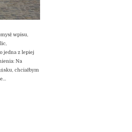
omysł wpisu,
ic,
 jedna z lepiej
ienia: Na
ańsku, chciałbym
...