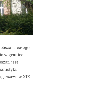
 obszaru całego
io w granice
szar, jest
anistyki.
ę jeszcze w XIX