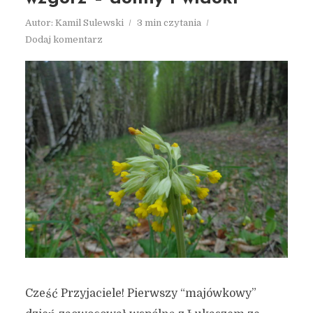
Autor:
Kamil Sulewski
3 min czytania
Dodaj komentarz
Cześć Przyjaciele! Pierwszy “majówkowy”