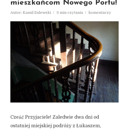
mieszkańcom Nowego Portu!
Autor:
Kamil Sulewski
3 min czytania
komentarzy
Cześć Przyjaciele! Zaledwie dwa dni od
ostatniej miejskiej podróży z Łukaszem,