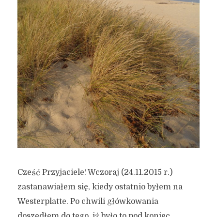
Cześć Przyjaciele! Wczoraj (24.11.2015 r.)
zastanawiałem się, kiedy ostatnio byłem na
Westerplatte. Po chwili główkowania
doszedłem do tego, iż było to pod koniec