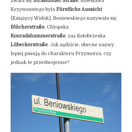
zwała się
Straslunder Straße
, Bolesława
Krzywoustego była
Fürstliche Aussicht
(Książęcy Widok), Beniowskiego nazywała się
Blücherstraße
, Chłopska
Konradshammerstraße
, zaś Kołobrzeska
Lübeckerstraße
. Jak sądzicie, obecne nazwy
lepiej pasują do charakteru Przymorza, czy
jednak te przedwojenne?