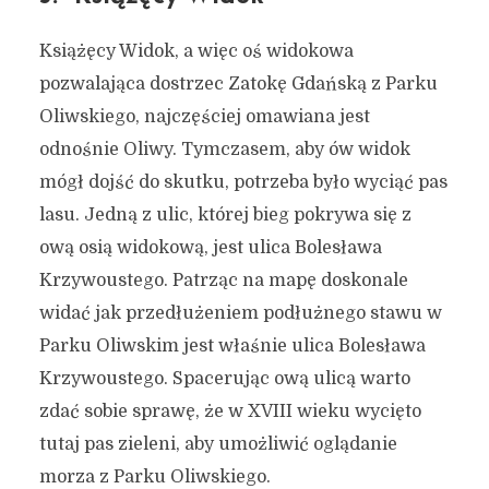
Książęcy Widok, a więc oś widokowa
Ciekawostki gdańskich
pozwalająca dostrzec Zatokę Gdańską z Parku
dzielnic – PRZYMORZE –
Oliwskiego, najczęściej omawiana jest
najdłuższy w Polsce,
odnośnie Oliwy. Tymczasem, aby ów widok
największy w Gdańsku,
mógł dojść do skutku, potrzeba było wyciąć pas
granice dzielnicy
lasu. Jedną z ulic, której bieg pokrywa się z
ową osią widokową, jest ulica Bolesława
5 grudnia 2024
6 min czytania
Krzywoustego. Patrząc na mapę doskonale
Autor:
Kamil Sulewski
widać jak przedłużeniem podłużnego stawu w
Parku Oliwskim jest właśnie ulica Bolesława
Krzywoustego. Spacerując ową ulicą warto
zdać sobie sprawę, że w XVIII wieku wycięto
tutaj pas zieleni, aby umożliwić oglądanie
morza z Parku Oliwskiego.