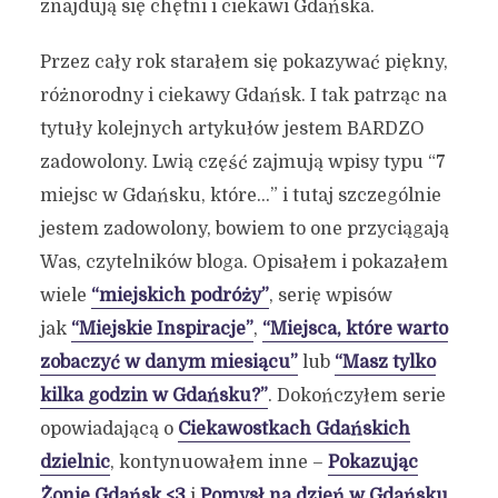
znajdują się chętni i ciekawi Gdańska.
Przez cały rok starałem się pokazywać piękny,
różnorodny i ciekawy Gdańsk. I tak patrząc na
tytuły kolejnych artykułów jestem BARDZO
zadowolony. Lwią część zajmują wpisy typu “7
miejsc w Gdańsku, które…” i tutaj szczególnie
jestem zadowolony, bowiem to one przyciągają
Was, czytelników bloga. Opisałem i pokazałem
wiele
“miejskich podróży”
, serię wpisów
jak
“Miejskie Inspiracje”
,
“Miejsca, które warto
zobaczyć w danym miesiącu”
lub
“Masz tylko
kilka godzin w Gdańsku?”
. Dokończyłem serie
opowiadającą o
Ciekawostkach Gdańskich
dzielnic
, kontynuowałem inne –
Pokazując
Żonie Gdańsk <3
i
Pomysł na dzień w Gdańsku
.