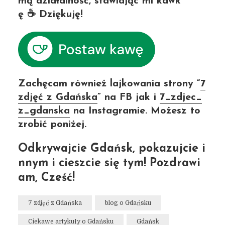
mą działalność, stawiając mi kawk
ę ☕ Dziękuję!
Zachęcam również lajkowania strony “
7
zdjęć z Gdańska
” na FB jak i
7_zdjec_
z_gdanska
na Instagramie. Możesz to
zrobić poniżej.
Odkrywajcie Gdańsk, pokazujcie i
nnym i cieszcie się tym! Pozdrawi
am, Cześć!
7 zdjęć z Gdańska
blog o Gdańsku
Ciekawe artykuły o Gdańsku
Gdańsk